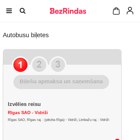
Autobusu biļetes
Biļešu apmaksa un saņemšana
Izvēlies reisu
Rīgas SAO - Vidriži
Rīgas SAO, Rīgas raj. : (pilsēta Rīga) - Vidriži, Limbažu raj. : Vidriži