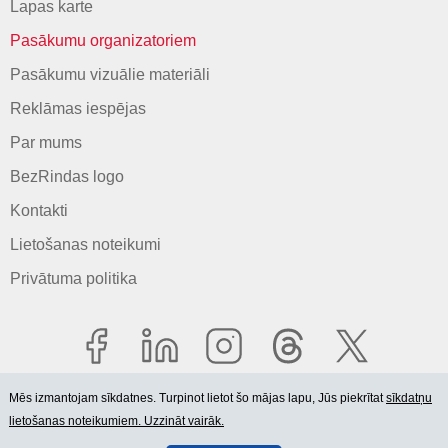
Lapas karte
Pasākumu organizatoriem
Pasākumu vizuālie materiāli
Reklāmas iespējas
Par mums
BezRindas logo
Kontakti
Lietošanas noteikumi
Privātuma politika
Mēs izmantojam sīkdatnes. Turpinot lietot šo mājas lapu, Jūs piekrītat
sīkdatņu
lietošanas noteikumiem. Uzzināt vairāk.
© 2006-2026 SIA "BEZRINDAS.LV".