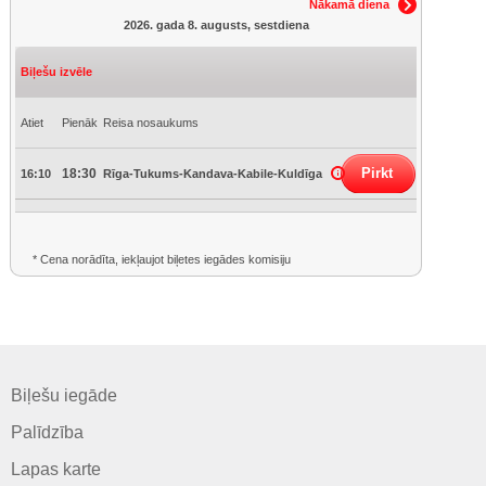
Nākamā diena
2026. gada 8. augusts, sestdiena
Biļešu izvēle
Atiet
Pienāk
Reisa nosaukums
Pirkt
18:30
16:10
Rīga-Tukums-Kandava-Kabile-Kuldīga
* Cena norādīta, iekļaujot biļetes iegādes komisiju
Biļešu iegāde
Palīdzība
Lapas karte