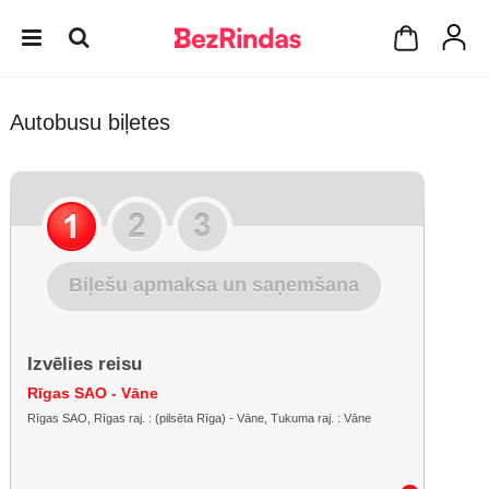
Autobusu biļetes
Biļešu apmaksa un saņemšana
Izvēlies reisu
Rīgas SAO - Vāne
Rīgas SAO, Rīgas raj. : (pilsēta Rīga) - Vāne, Tukuma raj. : Vāne