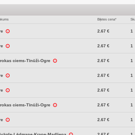
ukums
Biļetes cena*
Ska
re
2.67 €
1
re
2.67 €
1
brokas ciems-Tīnūži-Ogre
2.67 €
1
re
2.67 €
1
re
2.67 €
1
brokas ciems-Tīnūži-Ogre
2.67 €
1
re
2.67 €
1
elvārde-Lēdmane-Krape-Madliena
2.67 €
1