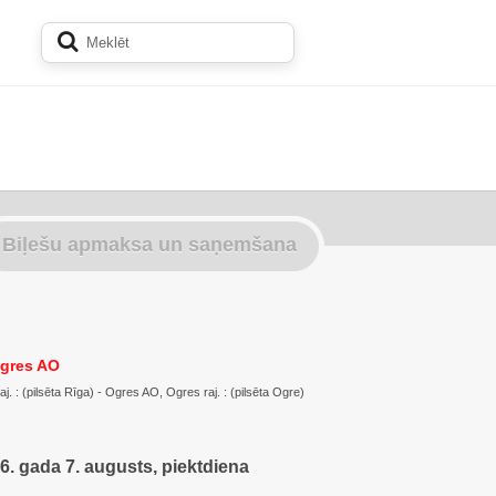
Biļešu apmaksa un saņemšana
Ogres AO
. : (pilsēta Rīga) - Ogres AO, Ogres raj. : (pilsēta Ogre)
6. gada 7. augusts, piektdiena