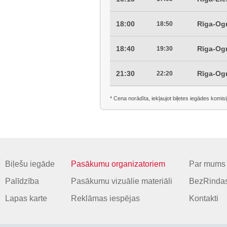
18:00
Rīga-Og
18:50
18:40
Rīga-Og
19:30
21:30
Rīga-Og
22:20
* Cena norādīta, iekļaujot biļetes iegādes komisi
Biļešu iegāde
Pasākumu organizatoriem
Par mums
Palīdzība
Pasākumu vizuālie materiāli
BezRindas
Lapas karte
Reklāmas iespējas
Kontakti