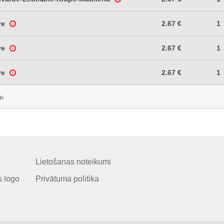
re
2.67 €
1
re
2.67 €
1
re
2.67 €
1
ju
Lietošanas noteikumi
 logo
Privātuma politika