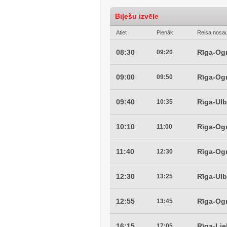
Biļešu izvēle
Atiet
Pienāk
Reisa nosa
08:30
Rīga-Og
09:20
09:00
Rīga-Og
09:50
09:40
Rīga-Ul
10:35
10:10
Rīga-Og
11:00
11:40
Rīga-Og
12:30
12:30
Rīga-Ul
13:25
12:55
Rīga-Og
13:45
16:15
Rīga-Li
17:05