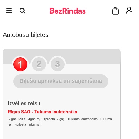
Autobusu biļetes
Biļešu apmaksa un saņemšana
Izvēlies reisu
Rīgas SAO - Tukuma lauktehnika
Rīgas SAO, Rīgas raj. : (pilsēta Rīga) - Tukuma lauktehnika, Tukuma
raj. : (pilsēta Tukums)