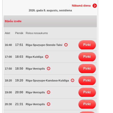
Nākamā diena
2026. gada 8. augusts, sestdiena
Biļešu izvēle
Atiet
Pienāk
Reisa nosaukums
Pirkt
17:51
16:40
Rīga-Spuņupe-Stende-Talsi
Pirkt
18:03
17:00
Rīga-Kuldīga
Pirkt
18:50
17:50
Rīga-Ventspils
Pirkt
19:20
18:20
Rīga-Spuņupe-Kandava-Kuldīga
Pirkt
20:00
19:00
Rīga-Ventspils
Pirkt
21:31
20:30
Rīga-Ventspils