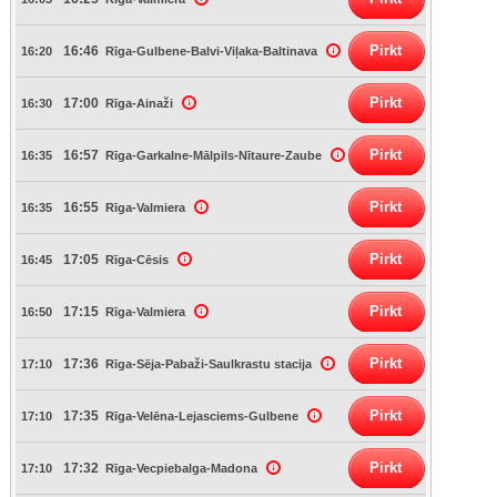
Pirkt
16:46
16:20
Rīga-Gulbene-Balvi-Viļaka-Baltinava
Pirkt
17:00
16:30
Rīga-Ainaži
Pirkt
16:57
16:35
Rīga-Garkalne-Mālpils-Nītaure-Zaube
Pirkt
16:55
16:35
Rīga-Valmiera
Pirkt
17:05
16:45
Rīga-Cēsis
Pirkt
17:15
16:50
Rīga-Valmiera
Pirkt
17:36
17:10
Rīga-Sēja-Pabaži-Saulkrastu stacija
Pirkt
17:35
17:10
Rīga-Velēna-Lejasciems-Gulbene
Pirkt
17:32
17:10
Rīga-Vecpiebalga-Madona