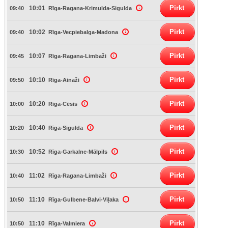
Pirkt
10:01
09:40
Rīga-Ragana-Krimulda-Sigulda
Pirkt
10:02
09:40
Rīga-Vecpiebalga-Madona
Pirkt
10:07
09:45
Rīga-Ragana-Limbaži
Pirkt
10:10
09:50
Rīga-Ainaži
Pirkt
10:20
10:00
Rīga-Cēsis
Pirkt
10:40
10:20
Rīga-Sigulda
Pirkt
10:52
10:30
Rīga-Garkalne-Mālpils
Pirkt
11:02
10:40
Rīga-Ragana-Limbaži
Pirkt
11:10
10:50
Rīga-Gulbene-Balvi-Viļaka
Pirkt
11:10
10:50
Rīga-Valmiera