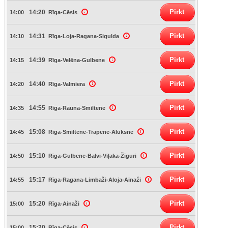
Pirkt
14:20
14:00
Rīga-Cēsis
Pirkt
14:31
14:10
Rīga-Loja-Ragana-Sigulda
Pirkt
14:39
14:15
Rīga-Velēna-Gulbene
Pirkt
14:40
14:20
Rīga-Valmiera
Pirkt
14:55
14:35
Rīga-Rauna-Smiltene
Pirkt
15:08
14:45
Rīga-Smiltene-Trapene-Alūksne
Pirkt
15:10
14:50
Rīga-Gulbene-Balvi-Viļaka-Žīguri
Pirkt
15:17
14:55
Rīga-Ragana-Limbaži-Aloja-Ainaži
Pirkt
15:20
15:00
Rīga-Ainaži
Pirkt
15:20
15:00
Rīga-Cēsis