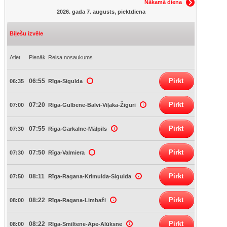
Nākamā diena
2026. gada 7. augusts, piektdiena
Biļešu izvēle
Atiet
Pienāk
Reisa nosaukums
Pirkt
06:55
06:35
Rīga-Sigulda
Pirkt
07:20
07:00
Rīga-Gulbene-Balvi-Viļaka-Žīguri
Pirkt
07:55
07:30
Rīga-Garkalne-Mālpils
Pirkt
07:50
07:30
Rīga-Valmiera
Pirkt
08:11
07:50
Rīga-Ragana-Krimulda-Sigulda
Pirkt
08:22
08:00
Rīga-Ragana-Limbaži
Pirkt
08:22
08:00
Rīga-Smiltene-Ape-Alūksne