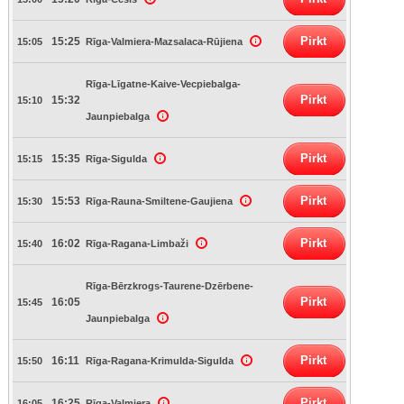
Pirkt
15:25
15:05
Rīga-Valmiera-Mazsalaca-Rūjiena
Rīga-Līgatne-Kaive-Vecpiebalga-
Pirkt
15:32
15:10
Jaunpiebalga
Pirkt
15:35
15:15
Rīga-Sigulda
Pirkt
15:53
15:30
Rīga-Rauna-Smiltene-Gaujiena
Pirkt
16:02
15:40
Rīga-Ragana-Limbaži
Rīga-Bērzkrogs-Taurene-Dzērbene-
Pirkt
16:05
15:45
Jaunpiebalga
Pirkt
16:11
15:50
Rīga-Ragana-Krimulda-Sigulda
Pirkt
16:25
16:05
Rīga-Valmiera