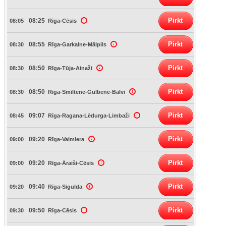
Pirkt
08:25
08:05
Rīga-Cēsis
Pirkt
08:55
08:30
Rīga-Garkalne-Mālpils
Pirkt
08:50
08:30
Rīga-Tūja-Ainaži
Pirkt
08:50
08:30
Rīga-Smiltene-Gulbene-Balvi
Pirkt
09:07
08:45
Rīga-Ragana-Lēdurga-Limbaži
Pirkt
09:20
09:00
Rīga-Valmiera
Pirkt
09:20
09:00
Rīga-Āraiši-Cēsis
Pirkt
09:40
09:20
Rīga-Sigulda
Pirkt
09:50
09:30
Rīga-Cēsis