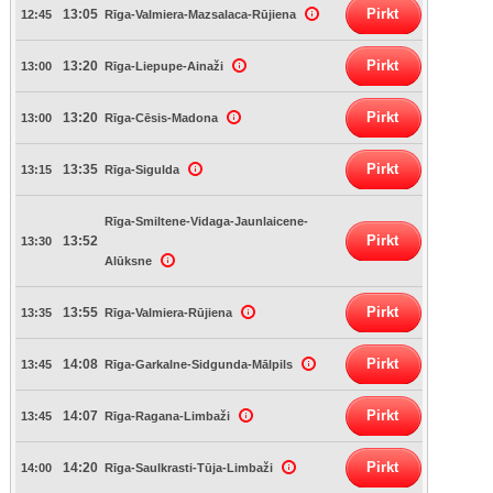
Pirkt
13:05
12:45
Rīga-Valmiera-Mazsalaca-Rūjiena
Pirkt
13:20
13:00
Rīga-Liepupe-Ainaži
Pirkt
13:20
13:00
Rīga-Cēsis-Madona
Pirkt
13:35
13:15
Rīga-Sigulda
Rīga-Smiltene-Vidaga-Jaunlaicene-
Pirkt
13:52
13:30
Alūksne
Pirkt
13:55
13:35
Rīga-Valmiera-Rūjiena
Pirkt
14:08
13:45
Rīga-Garkalne-Sidgunda-Mālpils
Pirkt
14:07
13:45
Rīga-Ragana-Limbaži
Pirkt
14:20
14:00
Rīga-Saulkrasti-Tūja-Limbaži