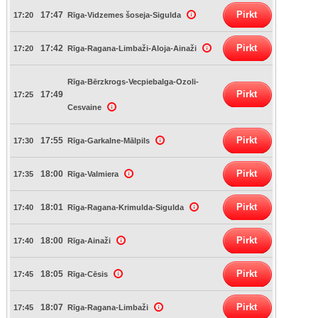
Pirkt
17:47
17:20
Rīga-Vidzemes šoseja-Sigulda
Pirkt
17:42
17:20
Rīga-Ragana-Limbaži-Aloja-Ainaži
Rīga-Bērzkrogs-Vecpiebalga-Ozoli-
Pirkt
17:49
17:25
Cesvaine
Pirkt
17:55
17:30
Rīga-Garkalne-Mālpils
Pirkt
18:00
17:35
Rīga-Valmiera
Pirkt
18:01
17:40
Rīga-Ragana-Krimulda-Sigulda
Pirkt
18:00
17:40
Rīga-Ainaži
Pirkt
18:05
17:45
Rīga-Cēsis
Pirkt
18:07
17:45
Rīga-Ragana-Limbaži