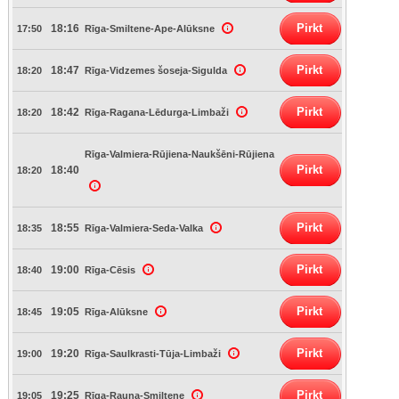
Pirkt
18:16
17:50
Rīga-Smiltene-Ape-Alūksne
Pirkt
18:47
18:20
Rīga-Vidzemes šoseja-Sigulda
Pirkt
18:42
18:20
Rīga-Ragana-Lēdurga-Limbaži
Rīga-Valmiera-Rūjiena-Naukšēni-Rūjiena
Pirkt
18:40
18:20
Pirkt
18:55
18:35
Rīga-Valmiera-Seda-Valka
Pirkt
19:00
18:40
Rīga-Cēsis
Pirkt
19:05
18:45
Rīga-Alūksne
Pirkt
19:20
19:00
Rīga-Saulkrasti-Tūja-Limbaži
Pirkt
19:25
19:05
Rīga-Rauna-Smiltene