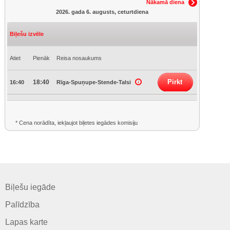
Nākamā diena
2026. gada 6. augusts, ceturtdiena
Biļešu izvēle
Atiet
Pienāk
Reisa nosaukums
Pirkt
18:40
16:40
Rīga-Spuņupe-Stende-Talsi
* Cena norādīta, iekļaujot biļetes iegādes komisiju
Biļešu iegāde
Palīdzība
Lapas karte