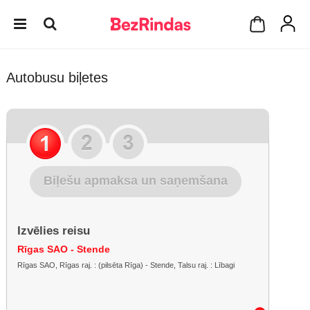
Autobusu biļetes
Biļešu apmaksa un saņemšana
Izvēlies reisu
Rīgas SAO - Stende
Rīgas SAO, Rīgas raj. : (pilsēta Rīga) - Stende, Talsu raj. : Lībagi