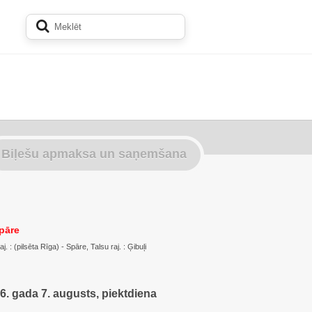
Biļešu apmaksa un saņemšana
pāre
 : (pilsēta Rīga) - Spāre, Talsu raj. : Ģibuļi
6. gada 7. augusts, piektdiena