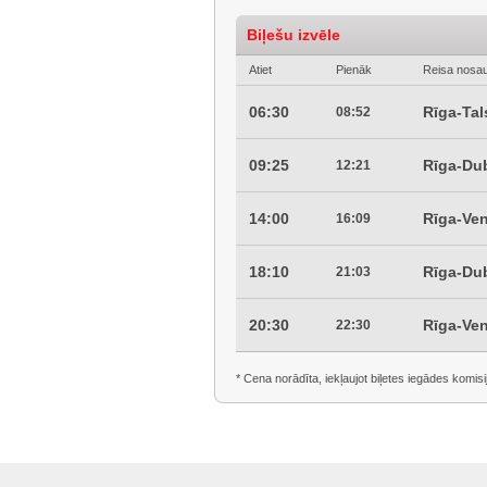
Biļešu izvēle
Atiet
Pienāk
Reisa nosa
06:30
Rīga-Tal
08:52
09:25
Rīga-Dub
12:21
14:00
Rīga-Ven
16:09
18:10
Rīga-Dub
21:03
20:30
Rīga-Ven
22:30
* Cena norādīta, iekļaujot biļetes iegādes komisi