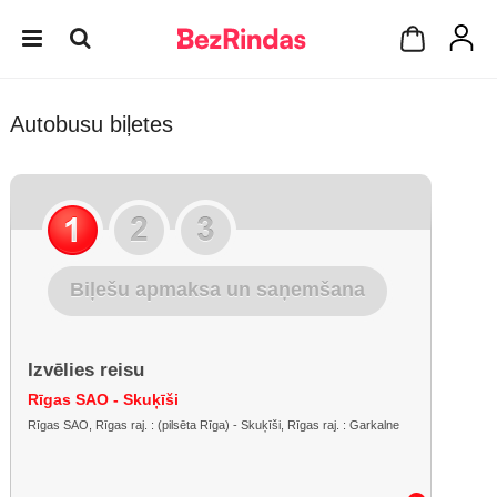
Autobusu biļetes
Biļešu apmaksa un saņemšana
Izvēlies reisu
Rīgas SAO - Skuķīši
Rīgas SAO, Rīgas raj. : (pilsēta Rīga) - Skuķīši, Rīgas raj. : Garkalne