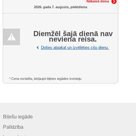
Nākamā diena
2026. gada 7. augusts, piektdiena
Diemžēl šajā dienā nav
neviena reisa.
Doties atpakaļ un izvēlēties citu dienu.
* Cena norādīta, iekļaujot biļetes iegādes komisiju
Biļešu iegāde
Palīdzība