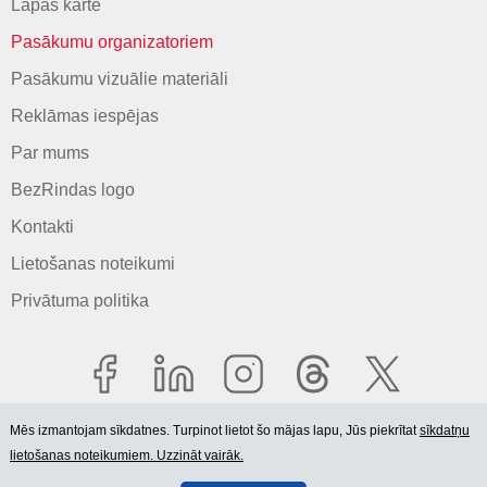
Lapas karte
Pasākumu organizatoriem
Pasākumu vizuālie materiāli
Reklāmas iespējas
Par mums
BezRindas logo
Kontakti
Lietošanas noteikumi
Privātuma politika
Mēs izmantojam sīkdatnes. Turpinot lietot šo mājas lapu, Jūs piekrītat
sīkdatņu
lietošanas noteikumiem. Uzzināt vairāk.
© 2006-2026 SIA "BEZRINDAS.LV".