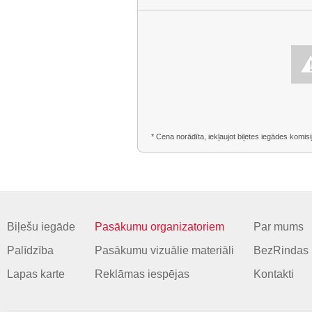
* Cena norādīta, iekļaujot biļetes iegādes komisi
Biļešu iegāde
Pasākumu organizatoriem
Par mums
Palīdzība
Pasākumu vizuālie materiāli
BezRindas 
Lapas karte
Reklāmas iespējas
Kontakti