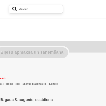
Biļešu apmaksa un saņemšana
kanuļi
. : (pilsēta Rīga) - Skanuļi, Madonas raj. : Liezēre
6. gada 8. augusts, sestdiena