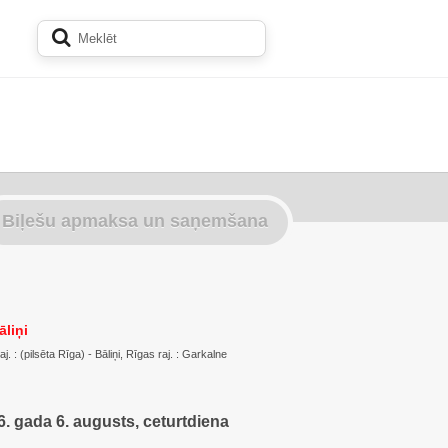
Biļešu apmaksa un saņemšana
āliņi
. : (pilsēta Rīga) - Bāliņi, Rīgas raj. : Garkalne
. gada 6. augusts, ceturtdiena