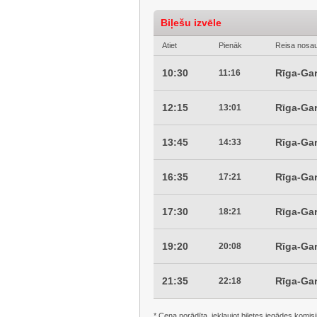
Biļešu izvēle
Atiet
Pienāk
Reisa nosa
10:30
Rīga-Ga
11:16
12:15
Rīga-Ga
13:01
13:45
Rīga-Ga
14:33
16:35
Rīga-Gar
17:21
17:30
Rīga-Ga
18:21
19:20
Rīga-Ga
20:08
21:35
Rīga-Ga
22:18
* Cena norādīta, iekļaujot biļetes iegādes komisi