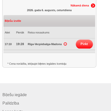
Nākamā diena
2026. gada 6. augusts, ceturtdiena
Biļešu izvēle
Atiet
Pienāk
Reisa nosaukums
Pirkt
19:28
17:10
Rīga-Vecpiebalga-Madona
* Cena norādīta, iekļaujot biļetes iegādes komisiju
Biļešu iegāde
Palīdzība