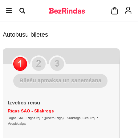
Autobusu biļetes
Biļešu apmaksa un saņemšana
Izvēlies reisu
Rīgas SAO - Silakrogs
Rīgas SAO, Rīgas raj. : (pilsēta Rīga) - Silakrogs, Cēsu raj. :
Vecpiebalga