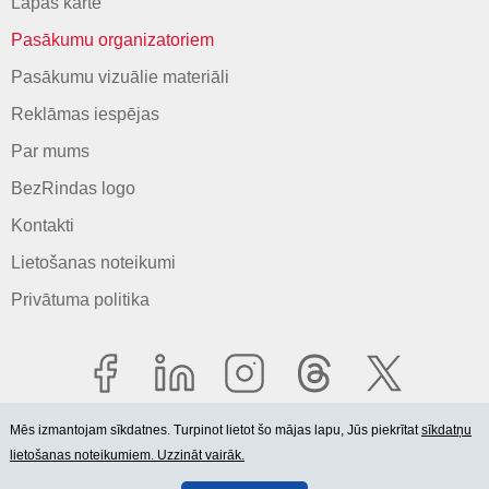
Lapas karte
Pasākumu organizatoriem
Pasākumu vizuālie materiāli
Reklāmas iespējas
Par mums
BezRindas logo
Kontakti
Lietošanas noteikumi
Privātuma politika
Mēs izmantojam sīkdatnes. Turpinot lietot šo mājas lapu, Jūs piekrītat
sīkdatņu
lietošanas noteikumiem. Uzzināt vairāk.
© 2006-2026 SIA "BEZRINDAS.LV".