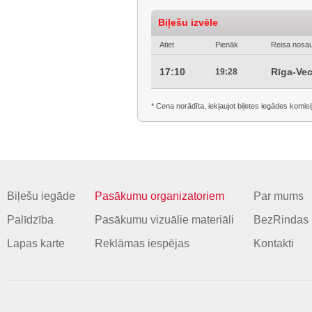
Biļešu izvēle
Atiet
Pienāk
Reisa nosa
17:10
Rīga-Ve
19:28
* Cena norādīta, iekļaujot biļetes iegādes komisi
Biļešu iegāde
Pasākumu organizatoriem
Par mums
Palīdzība
Pasākumu vizuālie materiāli
BezRindas 
Lapas karte
Reklāmas iespējas
Kontakti