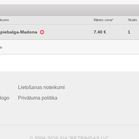
ukums
Biļetes cena*
Skaits
cpiebalga-Madona
7.40 €
1
ju
Lietošanas noteikumi
logo
Privātuma politika
© 2006-2026 SIA "BEZRINDAS.LV".