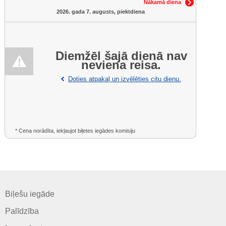
Nākamā diena
2026. gada 7. augusts, piektdiena
Diemžēl šajā dienā nav
neviena reisa.
Doties atpakaļ un izvēlēties citu dienu.
* Cena norādīta, iekļaujot biļetes iegādes komisiju
Biļešu iegāde
Palīdzība