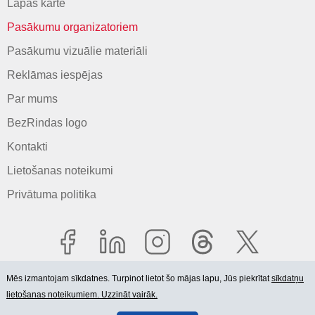
Lapas karte
Pasākumu organizatoriem
Pasākumu vizuālie materiāli
Reklāmas iespējas
Par mums
BezRindas logo
Kontakti
Lietošanas noteikumi
Privātuma politika
Mēs izmantojam sīkdatnes. Turpinot lietot šo mājas lapu, Jūs piekrītat
sīkdatņu
lietošanas noteikumiem. Uzzināt vairāk.
© 2006-2026 SIA "BEZRINDAS.LV".