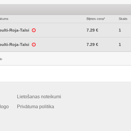
ukums
Biļetes cena*
Skaits
ulti-Roja-Talsi
7.29 €
1
ulti-Roja-Talsi
7.29 €
1
ju
Lietošanas noteikumi
logo
Privātuma politika