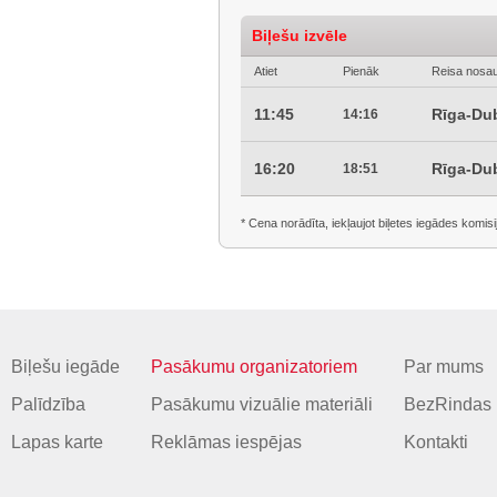
Biļešu izvēle
Atiet
Pienāk
Reisa nosa
11:45
Rīga-Dub
14:16
16:20
Rīga-Dub
18:51
* Cena norādīta, iekļaujot biļetes iegādes komisi
Biļešu iegāde
Pasākumu organizatoriem
Par mums
Palīdzība
Pasākumu vizuālie materiāli
BezRindas 
Lapas karte
Reklāmas iespējas
Kontakti