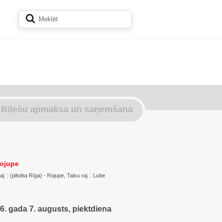
Biļešu apmaksa un saņemšana
Rojupe
. : (pilsēta Rīga) - Rojupe, Talsu raj. : Lube
6. gada 7. augusts, piektdiena