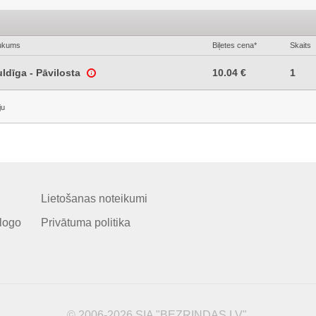
ukums
Biļetes cena*
Skaits
uldīga - Pāvilosta
10.04 €
1
ju
Lietošanas noteikumi
logo
Privātuma politika
© 2006-2026 SIA "BEZRINDAS.LV".