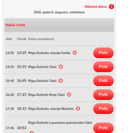
Nākamā diena
2026. gada 9. augusts, svētdiena
Biļešu izvēle
Atiet
Pienāk
Reisa nosaukums
Pirkt
14:25
13:25
Rīga-Dubultu stacija-Kolka
Pirkt
15:15
14:10
Rīga-Dubulti-Talsi
Pirkt
16:45
15:40
Rīga-Dubulti-Talsi
Pirkt
17:23
16:20
Rīga-Dubulti-Roja-Talsi
Pirkt
18:33
17:30
Rīga-Dubultu stacija-Mazirbe
Rīga-Dubulti-Laucienes pansionāts-Talsi
Pirkt
18:53
17:45