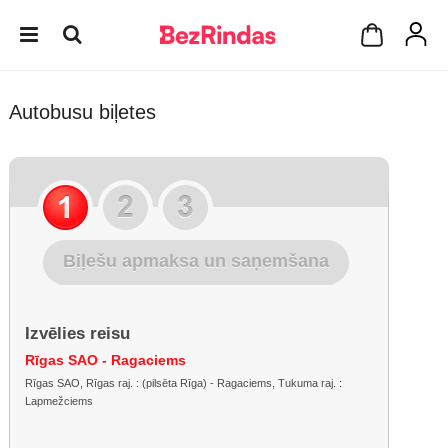
Autobusu biļetes
Biļešu apmaksa un saņemšana
Izvēlies reisu
Rīgas SAO - Ragaciems
Rīgas SAO, Rīgas raj. : (pilsēta Rīga) - Ragaciems, Tukuma raj. :
Lapmežciems