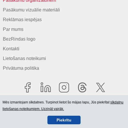
Pasākumu organizatoriem
Pasākumu vizuālie materiāli
Reklāmas iespējas
Par mums
BezRindas logo
Kontakti
Lietošanas noteikumi
Privātuma politika
Mēs izmantojam sīkdatnes. Turpinot lietot šo mājas lapu, Jūs piekrītat
sīkdatņu
lietošanas noteikumiem. Uzzināt vairāk.
© 2006-2026 SIA "BEZRINDAS.LV".
Piekrītu