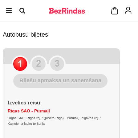
Autobusu biļetes
Biļešu apmaksa un saņemšana
Izvēlies reisu
Rīgas SAO - Purmaļi
Rīgas SAO, Rīgas raj. : (pilsēta Rīga) - Purmaļi, Jelgavas raj. :
Kalnciema lauku teritorija