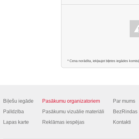
* Cena norādīta, iekļaujot biļetes iegādes komisi
Biļešu iegāde
Pasākumu organizatoriem
Par mums
Palīdzība
Pasākumu vizuālie materiāli
BezRindas 
Lapas karte
Reklāmas iespējas
Kontakti