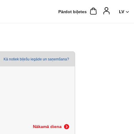
Pārdot biļetes
Kā notiek biļešu iegāde un saņemšana?
Nākamā diena