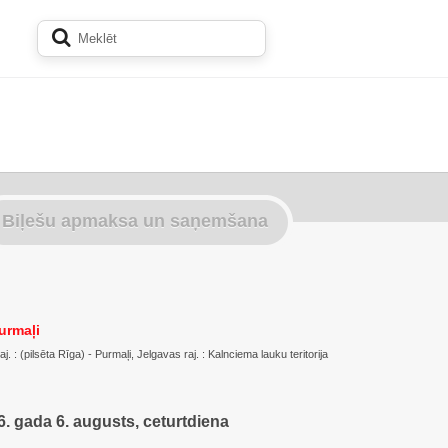
Biļešu apmaksa un saņemšana
urmaļi
. : (pilsēta Rīga) - Purmaļi, Jelgavas raj. : Kalnciema lauku teritorija
. gada 6. augusts, ceturtdiena