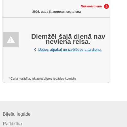
Nākamā diena
2026. gada 8. augusts, sestdiena
Diemžēl šajā dienā nav
neviena reisa.
Doties atpakaļ un izvēlēties citu dienu.
* Cena norādīta, iekļaujot biļetes iegādes komisiju
Biļešu iegāde
Palīdzība