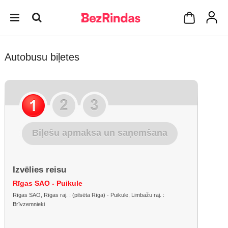
Autobusu biļetes
Biļešu apmaksa un saņemšana
Izvēlies reisu
Rīgas SAO - Puikule
Rīgas SAO, Rīgas raj. : (pilsēta Rīga) - Puikule, Limbažu raj. :
Brīvzemnieki