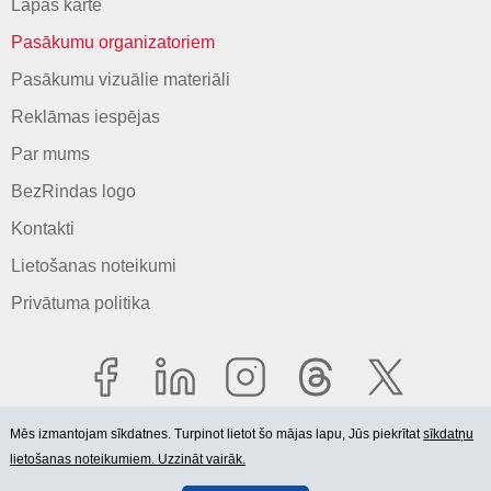
Lapas karte
Pasākumu organizatoriem
Pasākumu vizuālie materiāli
Reklāmas iespējas
Par mums
BezRindas logo
Kontakti
Lietošanas noteikumi
Privātuma politika
Mēs izmantojam sīkdatnes. Turpinot lietot šo mājas lapu, Jūs piekrītat
sīkdatņu
lietošanas noteikumiem. Uzzināt vairāk.
© 2006-2026 SIA "BEZRINDAS.LV".