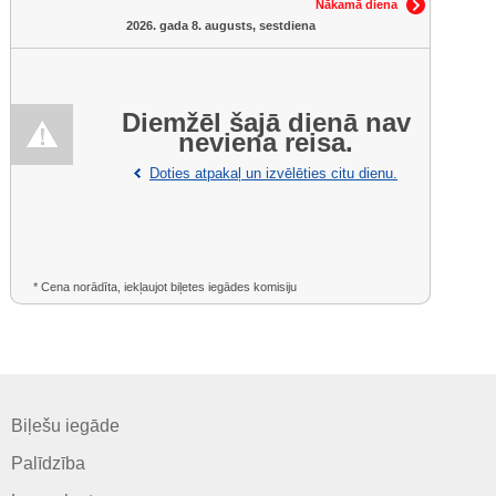
Nākamā diena
2026. gada 8. augusts, sestdiena
Diemžēl šajā dienā nav
neviena reisa.
Doties atpakaļ un izvēlēties citu dienu.
* Cena norādīta, iekļaujot biļetes iegādes komisiju
Biļešu iegāde
Palīdzība