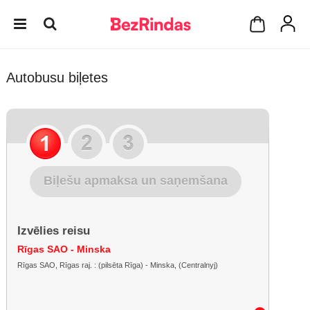
Autobusu biļetes
Biļešu apmaksa un saņemšana
Izvēlies reisu
Rīgas SAO - Minska
Rīgas SAO, Rīgas raj. : (pilsēta Rīga) - Minska, (Centralnyj)