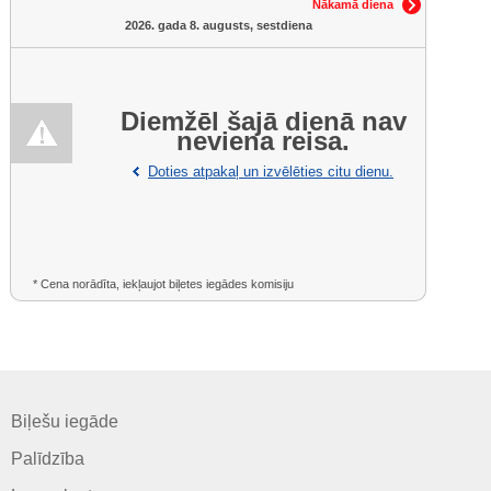
Nākamā diena
2026. gada 8. augusts, sestdiena
Diemžēl šajā dienā nav
neviena reisa.
Doties atpakaļ un izvēlēties citu dienu.
* Cena norādīta, iekļaujot biļetes iegādes komisiju
Biļešu iegāde
Palīdzība