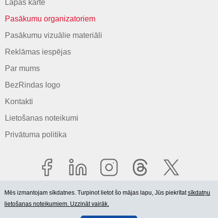
Lapas karte
Pasākumu organizatoriem
Pasākumu vizuālie materiāli
Reklāmas iespējas
Par mums
BezRindas logo
Kontakti
Lietošanas noteikumi
Privātuma politika
Mēs izmantojam sīkdatnes. Turpinot lietot šo mājas lapu, Jūs piekrītat
sīkdatņu
lietošanas noteikumiem. Uzzināt vairāk.
© 2006-2026 SIA "BEZRINDAS.LV".