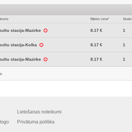
ukums
Biļetes cena*
Skaits
ultu stacija-Mazirbe
8.17 €
1
ultu stacija-Kolka
8.17 €
1
ultu stacija-Mazirbe
8.17 €
1
ju
Lietošanas noteikumi
logo
Privātuma politika