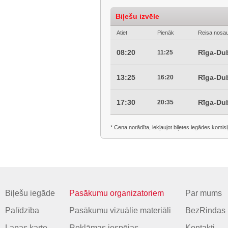
Biļešu izvēle
Atiet
Pienāk
Reisa nosa
08:20
Rīga-Dub
11:25
13:25
Rīga-Dub
16:20
17:30
Rīga-Dub
20:35
* Cena norādīta, iekļaujot biļetes iegādes komisi
Biļešu iegāde
Pasākumu organizatoriem
Par mums
Palīdzība
Pasākumu vizuālie materiāli
BezRindas 
Lapas karte
Reklāmas iespējas
Kontakti