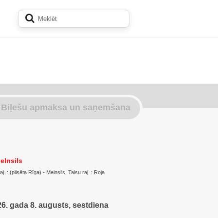
Biļešu apmaksa un saņemšana
elnsils
 : (pilsēta Rīga) - Melnsils, Talsu raj. : Roja
6. gada 8. augusts, sestdiena