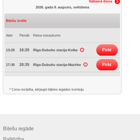
Nākamā diena
2026. gada 9. augusts, svētdiena
Biļešu izvēle
Atiet
Pienāk
Reisa nosaukums
Pirkt
16:20
13:25
Rīga-Dubultu stacija-Kolka
Pirkt
20:35
17:30
Rīga-Dubultu stacija-Mazirbe
* Cena norādīta, iekļaujot biļetes iegādes komisiju
Biļešu iegāde
Palīdzība