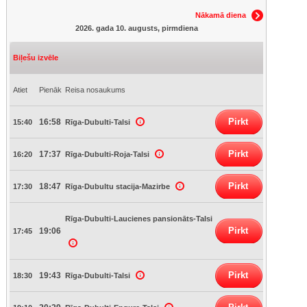
Nākamā diena
2026. gada 10. augusts, pirmdiena
Biļešu izvēle
Atiet
Pienāk
Reisa nosaukums
Pirkt
16:58
15:40
Rīga-Dubulti-Talsi
Pirkt
17:37
16:20
Rīga-Dubulti-Roja-Talsi
Pirkt
18:47
17:30
Rīga-Dubultu stacija-Mazirbe
Rīga-Dubulti-Laucienes pansionāts-Talsi
Pirkt
19:06
17:45
Pirkt
19:43
18:30
Rīga-Dubulti-Talsi