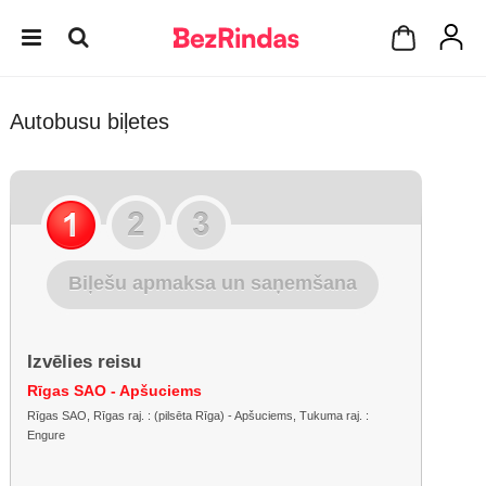
Autobusu biļetes
Biļešu apmaksa un saņemšana
Izvēlies reisu
Rīgas SAO - Apšuciems
Rīgas SAO, Rīgas raj. : (pilsēta Rīga) - Apšuciems, Tukuma raj. :
Engure