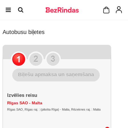
Autobusu biļetes
Biļešu apmaksa un saņemšana
Izvēlies reisu
Rīgas SAO - Malta
Rīgas SAO, Rīgas raj. : (pilsēta Rīga) - Malta, Rēzeknes raj. : Malta