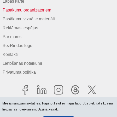
Lapas karte
Pasākumu organizatoriem
Pasākumu vizuālie materiāli
Reklāmas iespējas
Par mums
BezRindas logo
Kontakti
Lietošanas noteikumi
Privātuma politika
Mēs izmantojam sīkdatnes. Turpinot lietot šo mājas lapu, Jūs piekrītat
sīkdatņu
lietošanas noteikumiem. Uzzināt vairāk.
© 2006-2026 SIA "BEZRINDAS.LV".