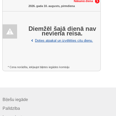
Nākamā diena
2026. gada 10. augusts, pirmdiena
Diemžēl šajā dienā nav
neviena reisa.
Doties atpakaļ un izvēlēties citu dienu.
* Cena norādīta, iekļaujot biļetes iegādes komisiju
Biļešu iegāde
Palīdzība