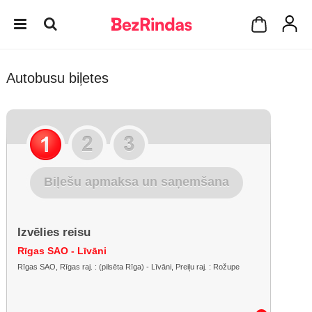
Autobusu biļetes
Biļešu apmaksa un saņemšana
Izvēlies reisu
Rīgas SAO - Līvāni
Rīgas SAO, Rīgas raj. : (pilsēta Rīga) - Līvāni, Preiļu raj. : Rožupe