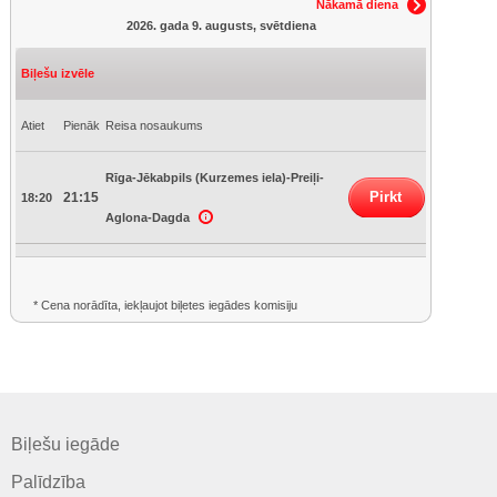
Nākamā diena
2026. gada 9. augusts, svētdiena
Biļešu izvēle
Atiet
Pienāk
Reisa nosaukums
Rīga-Jēkabpils (Kurzemes iela)-Preiļi-
Pirkt
21:15
18:20
Aglona-Dagda
* Cena norādīta, iekļaujot biļetes iegādes komisiju
Biļešu iegāde
Palīdzība