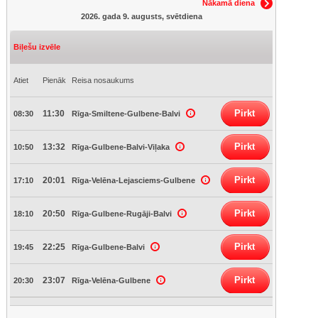
Nākamā diena
2026. gada 9. augusts, svētdiena
Biļešu izvēle
Atiet
Pienāk
Reisa nosaukums
Pirkt
11:30
08:30
Rīga-Smiltene-Gulbene-Balvi
Pirkt
13:32
10:50
Rīga-Gulbene-Balvi-Viļaka
Pirkt
20:01
17:10
Rīga-Velēna-Lejasciems-Gulbene
Pirkt
20:50
18:10
Rīga-Gulbene-Rugāji-Balvi
Pirkt
22:25
19:45
Rīga-Gulbene-Balvi
Pirkt
23:07
20:30
Rīga-Velēna-Gulbene