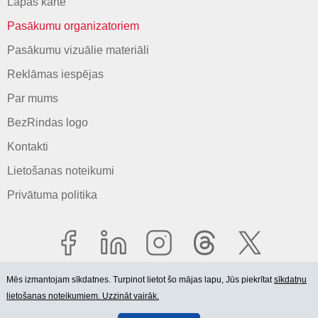
Lapas karte
Pasākumu organizatoriem
Pasākumu vizuālie materiāli
Reklāmas iespējas
Par mums
BezRindas logo
Kontakti
Lietošanas noteikumi
Privātuma politika
Mēs izmantojam sīkdatnes. Turpinot lietot šo mājas lapu, Jūs piekrītat
sīkdatņu
lietošanas noteikumiem. Uzzināt vairāk.
© 2006-2026 SIA "BEZRINDAS.LV".