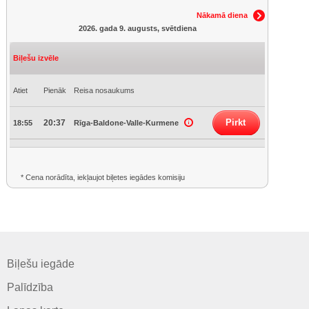
Nākamā diena
2026. gada 9. augusts, svētdiena
Biļešu izvēle
Atiet
Pienāk
Reisa nosaukums
Pirkt
20:37
18:55
Rīga-Baldone-Valle-Kurmene
* Cena norādīta, iekļaujot biļetes iegādes komisiju
Biļešu iegāde
Palīdzība