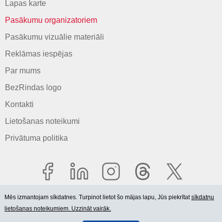
Lapas karte
Pasākumu organizatoriem
Pasākumu vizuālie materiāli
Reklāmas iespējas
Par mums
BezRindas logo
Kontakti
Lietošanas noteikumi
Privātuma politika
Mēs izmantojam sīkdatnes. Turpinot lietot šo mājas lapu, Jūs piekrītat
sīkdatņu
lietošanas noteikumiem. Uzzināt vairāk.
© 2006-2026 SIA "BEZRINDAS.LV".