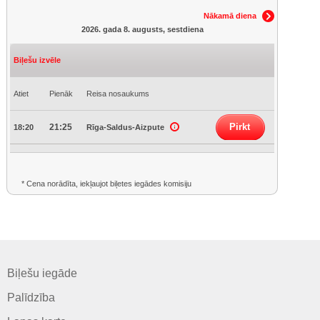
Nākamā diena
2026. gada 8. augusts, sestdiena
Biļešu izvēle
Atiet
Pienāk
Reisa nosaukums
Pirkt
21:25
18:20
Rīga-Saldus-Aizpute
* Cena norādīta, iekļaujot biļetes iegādes komisiju
Biļešu iegāde
Palīdzība