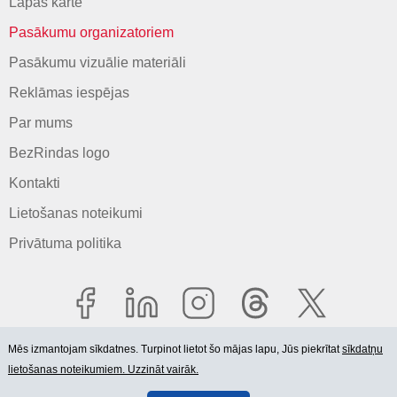
Lapas karte
Pasākumu organizatoriem
Pasākumu vizuālie materiāli
Reklāmas iespējas
Par mums
BezRindas logo
Kontakti
Lietošanas noteikumi
Privātuma politika
Mēs izmantojam sīkdatnes. Turpinot lietot šo mājas lapu, Jūs piekrītat
sīkdatņu
lietošanas noteikumiem. Uzzināt vairāk.
© 2006-2026 SIA "BEZRINDAS.LV".