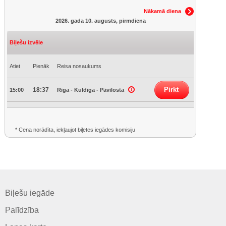
Nākamā diena
2026. gada 10. augusts, pirmdiena
Biļešu izvēle
Atiet
Pienāk
Reisa nosaukums
Pirkt
18:37
15:00
Rīga - Kuldīga - Pāvilosta
* Cena norādīta, iekļaujot biļetes iegādes komisiju
Biļešu iegāde
Palīdzība