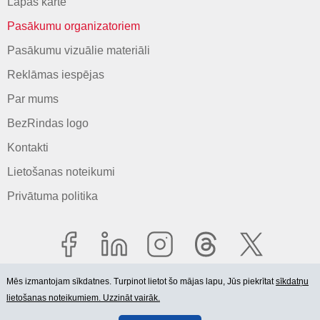
Lapas karte
Pasākumu organizatoriem
Pasākumu vizuālie materiāli
Reklāmas iespējas
Par mums
BezRindas logo
Kontakti
Lietošanas noteikumi
Privātuma politika
Mēs izmantojam sīkdatnes. Turpinot lietot šo mājas lapu, Jūs piekrītat
sīkdatņu
lietošanas noteikumiem. Uzzināt vairāk.
© 2006-2026 SIA "BEZRINDAS.LV".