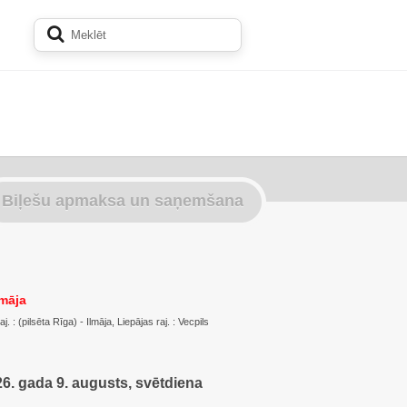
Biļešu apmaksa un saņemšana
lmāja
 : (pilsēta Rīga) - Ilmāja, Liepājas raj. : Vecpils
6. gada 9. augusts, svētdiena