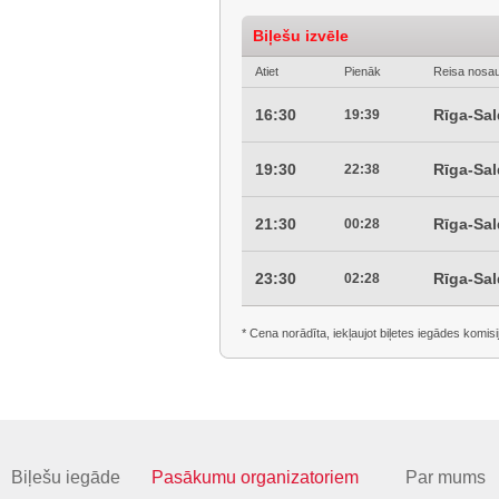
Biļešu izvēle
Atiet
Pienāk
Reisa nosa
16:30
Rīga-Sa
19:39
19:30
Rīga-Sa
22:38
21:30
Rīga-Sa
00:28
23:30
Rīga-Sa
02:28
* Cena norādīta, iekļaujot biļetes iegādes komisi
Biļešu iegāde
Pasākumu organizatoriem
Par mums