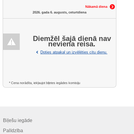
Nākamā diena
2026. gada 6. augusts, ceturtdiena
Diemžēl šajā dienā nav
neviena reisa.
Doties atpakaļ un izvēlēties citu dienu.
* Cena norādīta, iekļaujot biļetes iegādes komisiju
Biļešu iegāde
Palīdzība