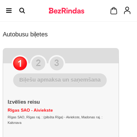
Autobusu biļetes
Biļešu apmaksa un saņemšana
Izvēlies reisu
Rīgas SAO - Aiviekste
Rīgas SAO, Rīgas raj. : (pilsēta Rīga) - Aiviekste, Madonas raj. :
Kalsnava