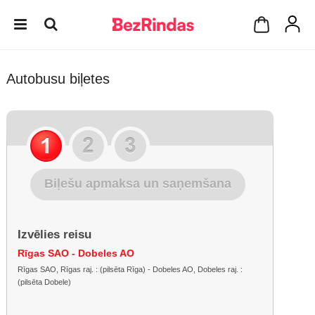
Autobusu biļetes
Biļešu apmaksa un saņemšana
Izvēlies reisu
Rīgas SAO - Dobeles AO
Rīgas SAO, Rīgas raj. : (pilsēta Rīga) - Dobeles AO, Dobeles raj. :
(pilsēta Dobele)