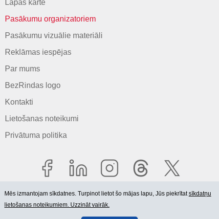
Lapas karte
Pasākumu organizatoriem
Pasākumu vizuālie materiāli
Reklāmas iespējas
Par mums
BezRindas logo
Kontakti
Lietošanas noteikumi
Privātuma politika
Mēs izmantojam sīkdatnes. Turpinot lietot šo mājas lapu, Jūs piekrītat
sīkdatņu
lietošanas noteikumiem. Uzzināt vairāk.
© 2006-2026 SIA "BEZRINDAS.LV".