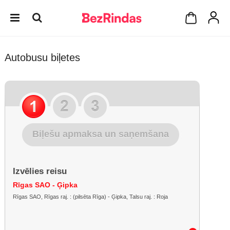
Autobusu biļetes
Biļešu apmaksa un saņemšana
Izvēlies reisu
Rīgas SAO - Ģipka
Rīgas SAO, Rīgas raj. : (pilsēta Rīga) - Ģipka, Talsu raj. : Roja