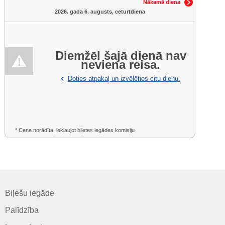
Nākamā diena
2026. gada 6. augusts, ceturtdiena
Diemžēl šajā dienā nav
neviena reisa.
Doties atpakaļ un izvēlēties citu dienu.
* Cena norādīta, iekļaujot biļetes iegādes komisiju
Biļešu iegāde
Palīdzība