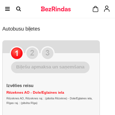
Autobusu biļetes
Biļešu apmaksa un saņemšana
Izvēlies reisu
Rēzeknes AO - Dole/Eglaines iela
Rēzeknes AO, Rēzeknes raj. : (pilsēta Rēzekne) - Dole/Eglaines iela,
Rīgas raj. : (pilsēta Rīga)