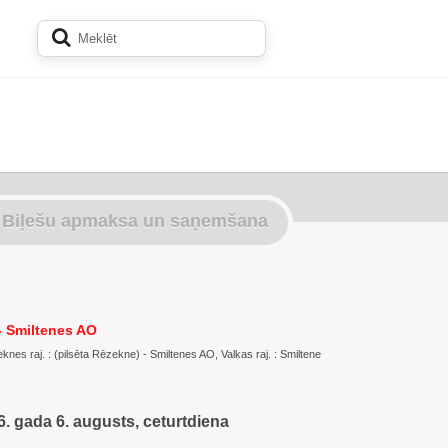
Biļešu apmaksa un saņemšana
 Smiltenes AO
es raj. : (pilsēta Rēzekne) - Smiltenes AO, Valkas raj. : Smiltene
. gada 6. augusts, ceturtdiena