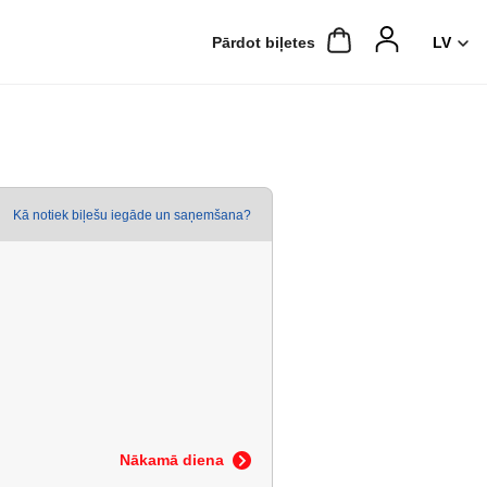
Pārdot biļetes
Kā notiek biļešu iegāde un saņemšana?
Nākamā diena