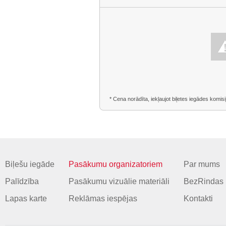
* Cena norādīta, iekļaujot biļetes iegādes komisi
Biļešu iegāde
Pasākumu organizatoriem
Par mums
Palīdzība
Pasākumu vizuālie materiāli
BezRindas 
Lapas karte
Reklāmas iespējas
Kontakti