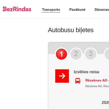
Transports
Pasākumi
Dāvanas
Autobusu biļetes
Izvēlies reisu
Rēzeknes AO -
Rēzeknes AO, Rēzekn
2026