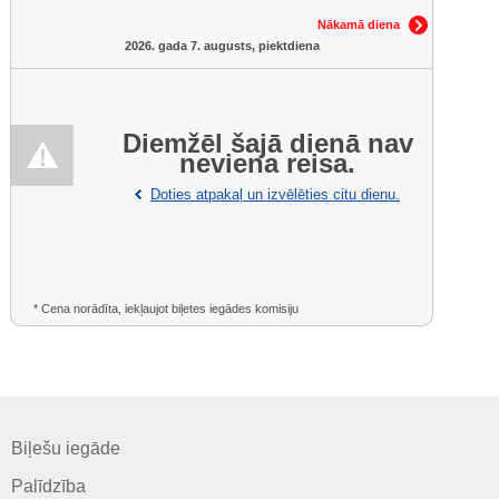
Nākamā diena
2026. gada 7. augusts, piektdiena
Diemžēl šajā dienā nav
neviena reisa.
Doties atpakaļ un izvēlēties citu dienu.
* Cena norādīta, iekļaujot biļetes iegādes komisiju
Biļešu iegāde
Palīdzība