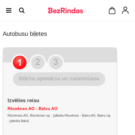
Autobusu biļetes
Biļešu apmaksa un saņemšana
Izvēlies reisu
Rēzeknes AO - Balvu AO
Rēzeknes AO, Rēzeknes raj. : (pilsēta Rēzekne) - Balvu AO, Balvu raj.
: (pilsēta Balvi)