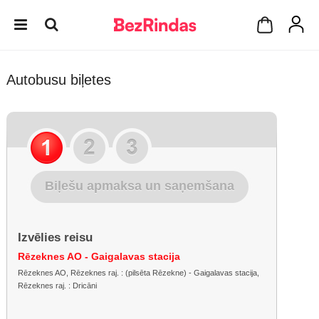
Autobusu biļetes
Biļešu apmaksa un saņemšana
Izvēlies reisu
Rēzeknes AO - Gaigalavas stacija
Rēzeknes AO, Rēzeknes raj. : (pilsēta Rēzekne) - Gaigalavas stacija,
Rēzeknes raj. : Dricāni