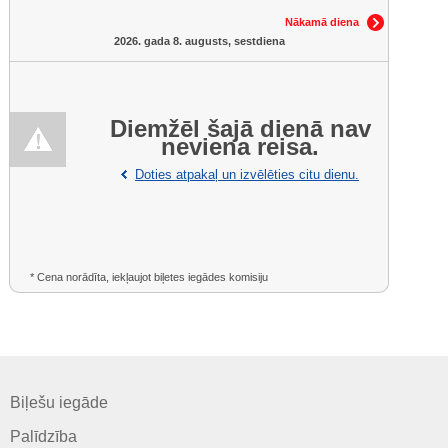
Nākamā diena
2026. gada 8. augusts, sestdiena
Diemžēl šajā dienā nav
neviena reisa.
Doties atpakaļ un izvēlēties citu dienu.
* Cena norādīta, iekļaujot biļetes iegādes komisiju
Biļešu iegāde
Palīdzība