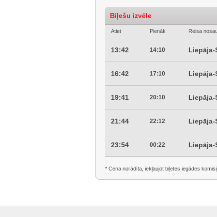
Biļešu izvēle
Atiet
Pienāk
Reisa nosa
13:42
Liepāja
14:10
16:42
Liepāja
17:10
19:41
Liepāja
20:10
21:44
Liepāja
22:12
23:54
Liepāja
00:22
* Cena norādīta, iekļaujot biļetes iegādes komisi