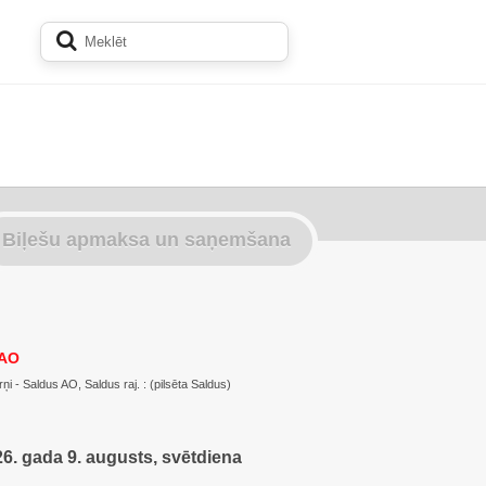
Biļešu apmaksa un saņemšana
 AO
Zirņi - Saldus AO, Saldus raj. : (pilsēta Saldus)
6. gada 9. augusts, svētdiena