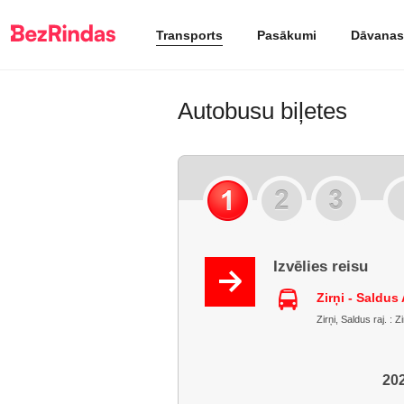
Transports
Pasākumi
Dāvanas
Autobusu biļetes
Izvēlies reisu
Zirņi - Saldus
Zirņi, Saldus raj. : 
202