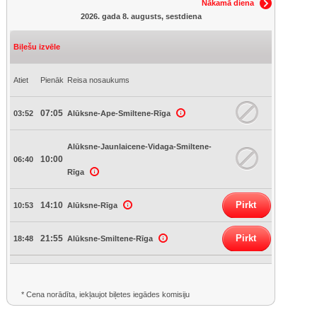
Nākamā diena
2026. gada 8. augusts, sestdiena
Biļešu izvēle
Atiet
Pienāk
Reisa nosaukums
07:05
03:52
Alūksne-Ape-Smiltene-Rīga
Alūksne-Jaunlaicene-Vidaga-Smiltene-
10:00
06:40
Rīga
Pirkt
14:10
10:53
Alūksne-Rīga
Pirkt
21:55
18:48
Alūksne-Smiltene-Rīga
* Cena norādīta, iekļaujot biļetes iegādes komisiju