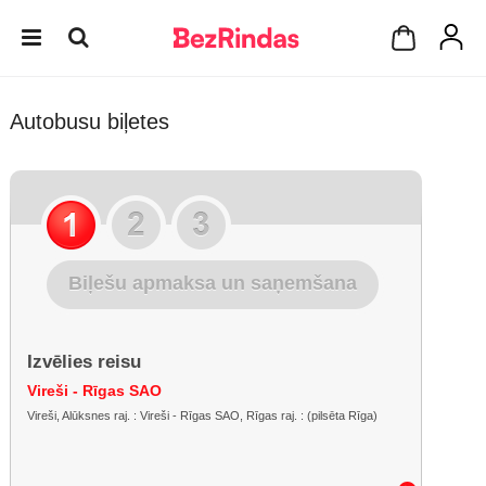
Autobusu biļetes
Biļešu apmaksa un saņemšana
Izvēlies reisu
Vireši - Rīgas SAO
Vireši, Alūksnes raj. : Vireši - Rīgas SAO, Rīgas raj. : (pilsēta Rīga)