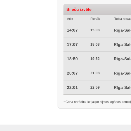
Biļešu izvēle
Atiet
Pienāk
Reisa nosa
14:07
Rīga-Sa
15:08
17:07
Rīga-Sa
18:08
18:50
Rīga-Sa
19:52
20:07
Rīga-Sa
21:08
22:01
Rīga-Sa
22:59
* Cena norādīta, iekļaujot biļetes iegādes komisi