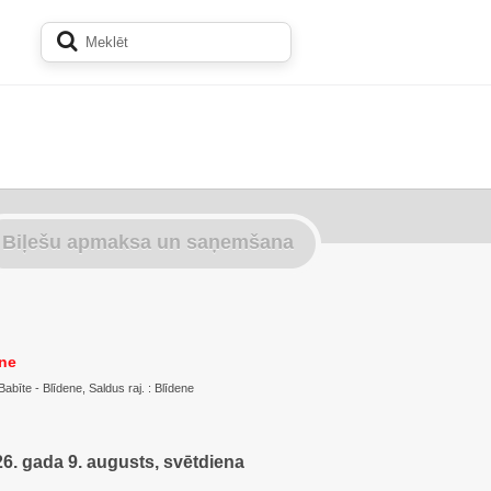
Biļešu apmaksa un saņemšana
ene
Babīte - Blīdene, Saldus raj. : Blīdene
6. gada 9. augusts, svētdiena