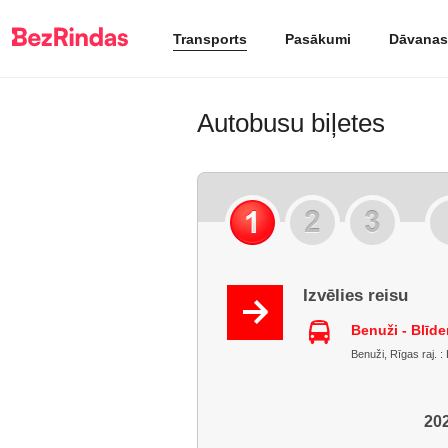
Transports
Pasākumi
Dāvanas
Autobusu biļetes
Izvēlies reisu
Benuži - Blīd
Benuži, Rīgas raj. : 
202