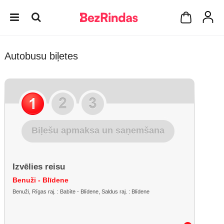
Autobusu biļetes
Biļešu apmaksa un saņemšana
Izvēlies reisu
Benuži - Blīdene
Benuži, Rīgas raj. : Babīte - Blīdene, Saldus raj. : Blīdene