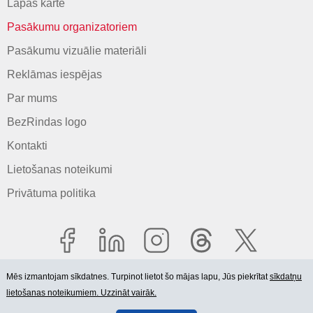
Lapas karte
Pasākumu organizatoriem
Pasākumu vizuālie materiāli
Reklāmas iespējas
Par mums
BezRindas logo
Kontakti
Lietošanas noteikumi
Privātuma politika
Mēs izmantojam sīkdatnes. Turpinot lietot šo mājas lapu, Jūs piekrītat
sīkdatņu
lietošanas noteikumiem. Uzzināt vairāk.
© 2006-2026 SIA "BEZRINDAS.LV".