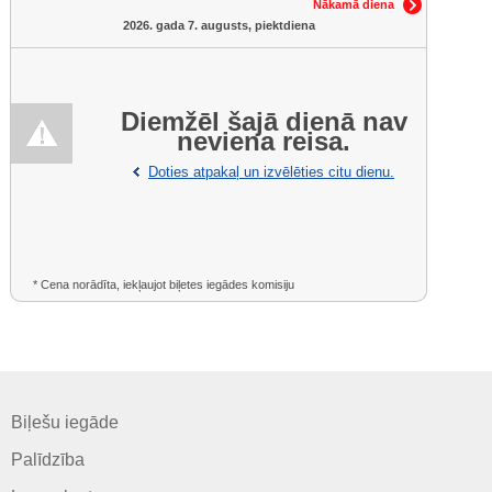
Nākamā diena
2026. gada 7. augusts, piektdiena
Diemžēl šajā dienā nav
neviena reisa.
Doties atpakaļ un izvēlēties citu dienu.
* Cena norādīta, iekļaujot biļetes iegādes komisiju
Biļešu iegāde
Palīdzība