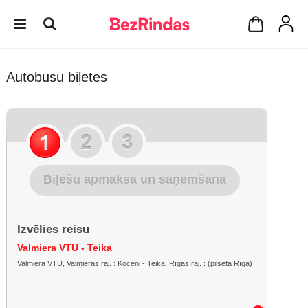
Autobusu biļetes
Biļešu apmaksa un saņemšana
Izvēlies reisu
Valmiera VTU - Teika
Valmiera VTU, Valmieras raj. : Kocēni - Teika, Rīgas raj. : (pilsēta Rīga)