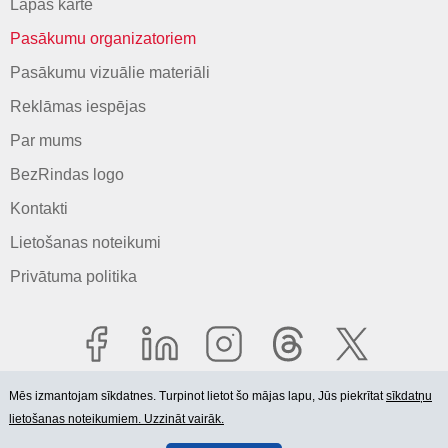
Lapas karte
Pasākumu organizatoriem
Pasākumu vizuālie materiāli
Reklāmas iespējas
Par mums
BezRindas logo
Kontakti
Lietošanas noteikumi
Privātuma politika
Mēs izmantojam sīkdatnes. Turpinot lietot šo mājas lapu, Jūs piekrītat
sīkdatņu
lietošanas noteikumiem. Uzzināt vairāk.
© 2006-2026 SIA "BEZRINDAS.LV".