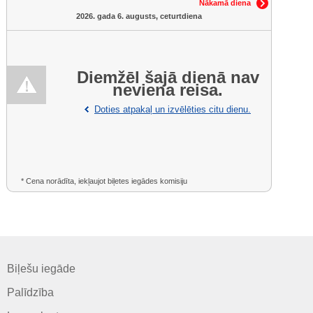
Nākamā diena
2026. gada 6. augusts, ceturtdiena
Diemžēl šajā dienā nav
neviena reisa.
Doties atpakaļ un izvēlēties citu dienu.
* Cena norādīta, iekļaujot biļetes iegādes komisiju
Biļešu iegāde
Palīdzība