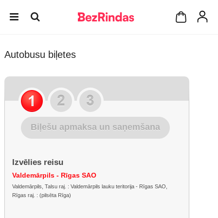
Autobusu biļetes
Biļešu apmaksa un saņemšana
Izvēlies reisu
Valdemārpils - Rīgas SAO
Valdemārpils, Talsu raj. : Valdemārpils lauku teritorija - Rīgas SAO,
Rīgas raj. : (pilsēta Rīga)