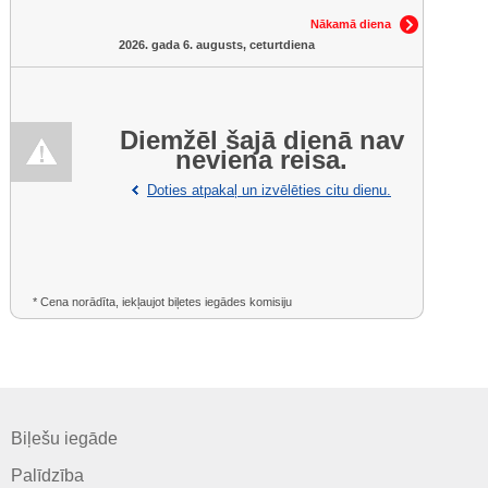
Nākamā diena
2026. gada 6. augusts, ceturtdiena
Diemžēl šajā dienā nav
neviena reisa.
Doties atpakaļ un izvēlēties citu dienu.
* Cena norādīta, iekļaujot biļetes iegādes komisiju
Biļešu iegāde
Palīdzība