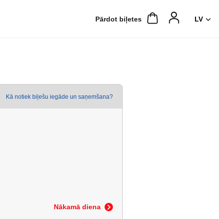
Pārdot biļetes
Kā notiek biļešu iegāde un saņemšana?
Nākamā diena