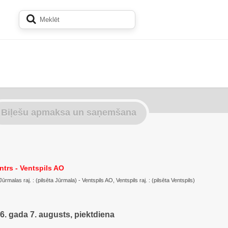
Biļešu apmaksa un saņemšana
ntrs - Ventspils AO
ūrmalas raj. : (pilsēta Jūrmala) - Ventspils AO, Ventspils raj. : (pilsēta Ventspils)
6. gada 7. augusts, piektdiena