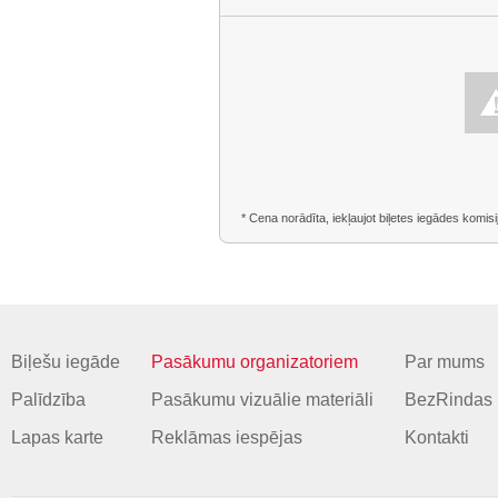
* Cena norādīta, iekļaujot biļetes iegādes komisi
Biļešu iegāde
Pasākumu organizatoriem
Par mums
Palīdzība
Pasākumu vizuālie materiāli
BezRindas 
Lapas karte
Reklāmas iespējas
Kontakti