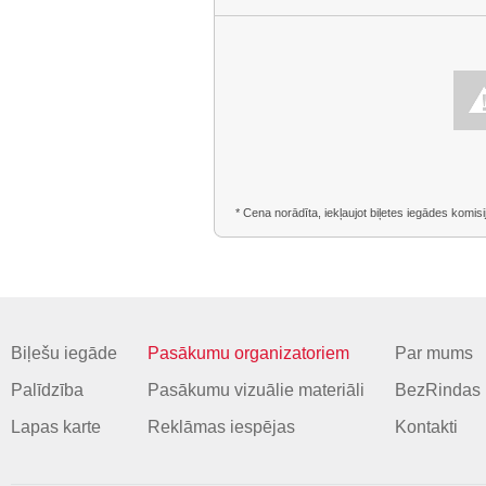
* Cena norādīta, iekļaujot biļetes iegādes komisi
Biļešu iegāde
Pasākumu organizatoriem
Par mums
Palīdzība
Pasākumu vizuālie materiāli
BezRindas 
Lapas karte
Reklāmas iespējas
Kontakti