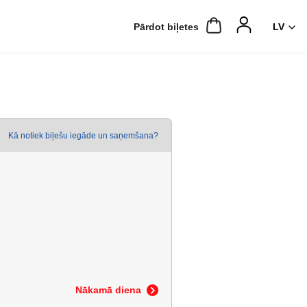
Pārdot biļetes
Kā notiek biļešu iegāde un saņemšana?
Nākamā diena