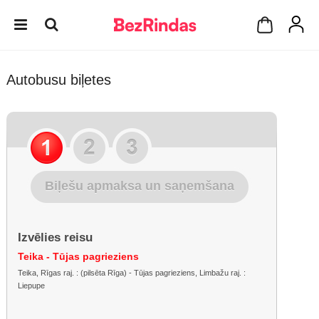
Autobusu biļetes
Biļešu apmaksa un saņemšana
Izvēlies reisu
Teika - Tūjas pagrieziens
Teika, Rīgas raj. : (pilsēta Rīga) - Tūjas pagrieziens, Limbažu raj. :
Liepupe