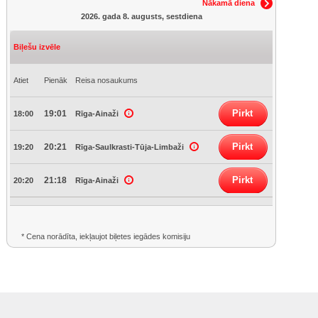
Nākamā diena
2026. gada 8. augusts, sestdiena
Biļešu izvēle
Atiet
Pienāk
Reisa nosaukums
Pirkt
19:01
18:00
Rīga-Ainaži
Pirkt
20:21
19:20
Rīga-Saulkrasti-Tūja-Limbaži
Pirkt
21:18
20:20
Rīga-Ainaži
* Cena norādīta, iekļaujot biļetes iegādes komisiju