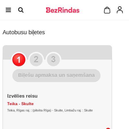
Autobusu biļetes
Biļešu apmaksa un saņemšana
Izvēlies reisu
Teika - Skulte
Teika, Rīgas raj. : (pilsēta Rīga) - Skulte, Limbažu raj. : Skulte